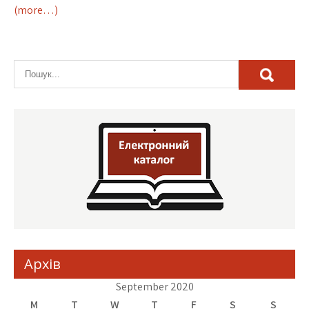
(more…)
Архів
September 2020
M
T
W
T
F
S
S