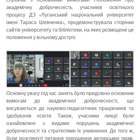
академічну доброчесність учасників освітнього
процесу ДЗ «Луганський національний університет
імені Тараса Шевченка», продемонструвала сторінки
сайтів університету та бібліотеки, на яких розміщене це
положення у вільному доступі.
Основну увагу під час занять було приділено основним
вимогам до академічної доброчесності, що
висуваються до науково-педагогічних працівників та
здобувачів освіти. Також, учасники лекції були
ознайомлені з видами порушень академічної
доброчесності та стратегіями їх уникнення. До того ж,
були розглянуті питання порушення авторських прав,