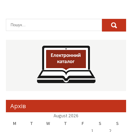
Архів
August 2026
M
T
W
T
F
S
S
1
2