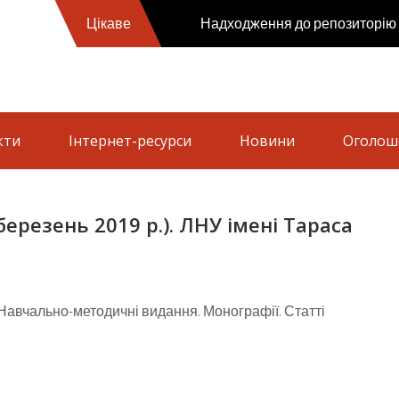
Цікаве
Надходження до репозиторію (б
кти
Інтернет-ресурси
Новини
Оголош
резень 2019 р.). ЛНУ імені Тараса
. Навчально-методичні видання. Монографії. Статті