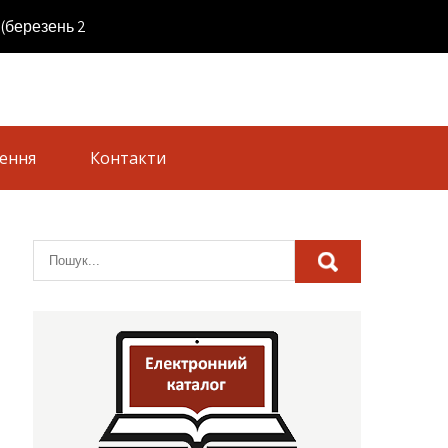
ерезень 2019 р.). ЛНУ імені Тараса Шевченка |
ення
Контакти