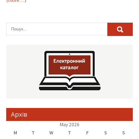
(more…)
Архів
May 2026
M
T
W
T
F
S
S